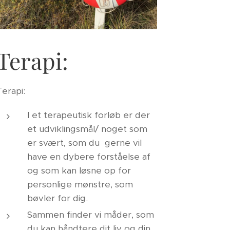
Terapi:
Terapi:
I et terapeutisk forløb er der
et udviklingsmål/ noget som
er svært, som du gerne vil
have en dybere forståelse af
og som kan løsne op for
personlige mønstre, som
bøvler for dig.
Sammen finder vi måder, som
du kan håndtere dit liv og din