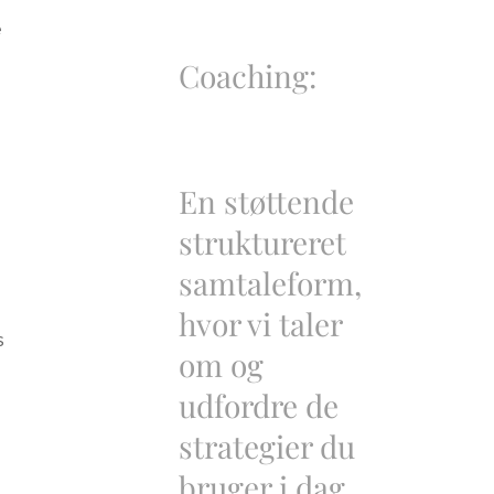
e
Coaching:
En støttende
struktureret
samtaleform,
hvor vi taler
s
om og
udfordre de
strategier du
bruger i dag